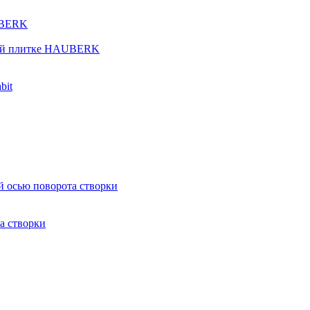
UBERK
кой плитке HAUBERK
bit
й осью поворота створки
а створки