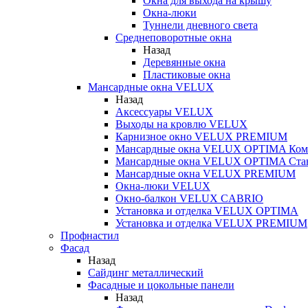
Окна для выхода на крышу
Окна-люки
Туннели дневного света
Среднеповоротные окна
Назад
Деревянные окна
Пластиковые окна
Мансардные окна VELUX
Назад
Аксессуары VELUX
Выходы на кровлю VELUX
Карнизное окно VELUX PREMIUM
Мансардные окна VELUX OPTIMA Ком
Мансардные окна VELUX OPTIMA Ста
Мансардные окна VELUX PREMIUM
Окна-люки VELUX
Окно-балкон VELUX CABRIO
Установка и отделка VELUX OPTIMA
Установка и отделка VELUX PREMIUM
Профнастил
Фасад
Назад
Сайдинг металлический
Фасадные и цокольные панели
Назад