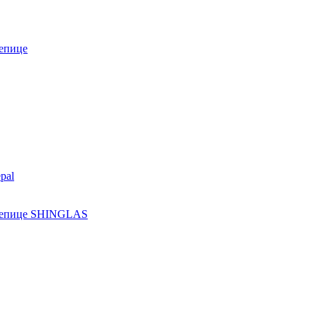
епице
pal
ерепице SHINGLAS