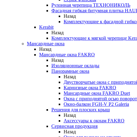
Рулонная черепица ТЕХНОНИКОЛЬ
Фасадная гибкая битумная плитка HA
Назад
Комплектующие к фасадной гиб
Kerabit
Назад
Комплектующие к мягкой черепице Kera
Мансардные окна
Назад
Мансардные окна FAKRO
Назад
Изоляционные оклады
Панорамные окна
Назад
Двустворчатые окна с приподнято
Карнизные окна FAKRO
Мансардные окна FAKRO Duet
Окна с приподнятой осью поворот
Окно-балкон FGH-V P2 Galeria
Решения для плоских крыш
Назад
Аксессуары к окнам FAKRO
Сервисная продукция
Назад