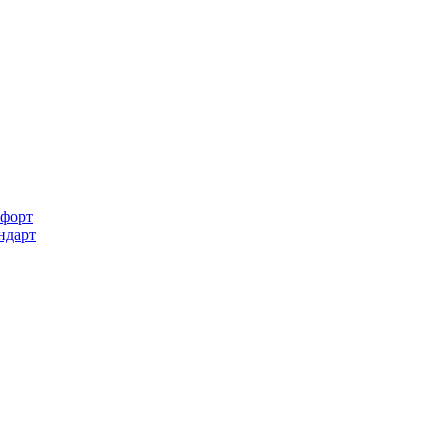
форт
ндарт