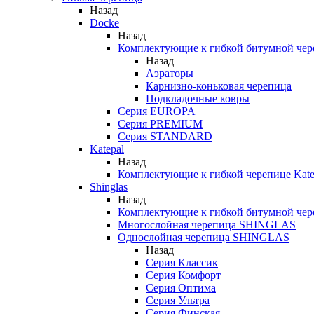
Назад
Docke
Назад
Комплектующие к гибкой битумной чер
Назад
Аэраторы
Карнизно-коньковая черепица
Подкладочные ковры
Серия EUROPA
Серия PREMIUM
Серия STANDARD
Katepal
Назад
Комплектующие к гибкой черепице Kate
Shinglas
Назад
Комплектующие к гибкой битумной ч
Многослойная черепица SHINGLAS
Однослойная черепица SHINGLAS
Назад
Серия Классик
Серия Комфорт
Серия Оптима
Серия Ультра
Серия Финская