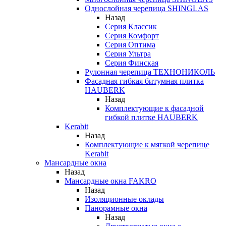
Однослойная черепица SHINGLAS
Назад
Серия Классик
Серия Комфорт
Серия Оптима
Серия Ультра
Серия Финская
Рулонная черепица ТЕХНОНИКОЛЬ
Фасадная гибкая битумная плитка
HAUBERK
Назад
Комплектующие к фасадной
гибкой плитке HAUBERK
Kerabit
Назад
Комплектующие к мягкой черепице
Kerabit
Мансардные окна
Назад
Мансардные окна FAKRO
Назад
Изоляционные оклады
Панорамные окна
Назад