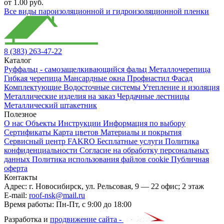
от 1.00 руб.
Все виды пароизоляционной и гидроизоляционной пленки
8 (383) 263-47-22
Каталог
Руффальц - самозащелкивающийся фальц
Металлочерепица
Гибкая черепица
Мансардные окна
Профнастил
Фасад
Комплектующие
Водосточные системы
Утепление и изоляция
Металлические изделия на заказ
Чердачные лестницы
Металлический штакетник
Полезное
О нас
Объекты
Инструкции
Информация по выбору
Сертификаты
Карта цветов
Материалы и покрытия
Сервисный центр FAKRO
Бесплатные услуги
Политика
конфиденциальности
Согласие на обработку персональных
данных
Политика использования файлов cookie
Публичная
оферта
Контакты
Адрес:
г. Новосибирск
,
ул. Рельсовая, 9
— 22 офис; 2 этаж
E-mail:
roof-nsk@mail.ru
Время работы:
Пн-Пт, с 9:00 до 18:00
Разработка и
продвижение сайта -