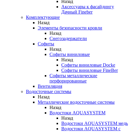
Назад
Аксессуары к фасайдингу
Дачный Fineber
Комплектующие
Назад
Элементы безопасности кровли
Назад
Снегозадержатели
Софиты
Назад
Софиты виниловые
Назад
Софиты виниловые Docke
Софиты виниловые FineBer
Софиты металлические
перфорированные
Вентиляция
Водосточные системы
Назад
Металлические водосточные системы
Назад
Водостоки AQUASYSTEM
Назад
Водостоки AQUASYSTEM медь
Водостоки AQUASYSTEM с