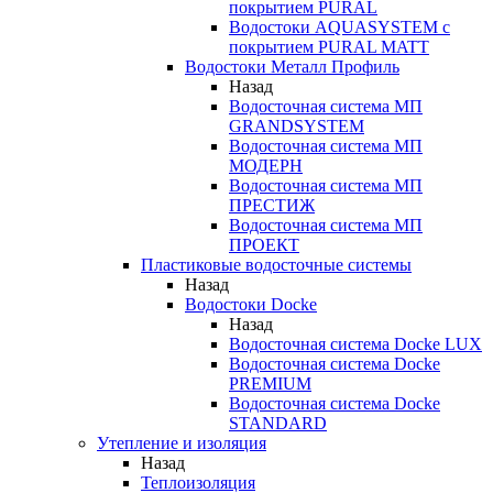
покрытием PURAL
Водостоки AQUASYSTEM с
покрытием PURAL MATT
Водостоки Металл Профиль
Назад
Водосточная система МП
GRANDSYSTEM
Водосточная система МП
МОДЕРН
Водосточная система МП
ПРЕСТИЖ
Водосточная система МП
ПРОЕКТ
Пластиковые водосточные системы
Назад
Водостоки Docke
Назад
Водосточная система Docke LUX
Водосточная система Docke
PREMIUM
Водосточная система Docke
STANDARD
Утепление и изоляция
Назад
Теплоизоляция