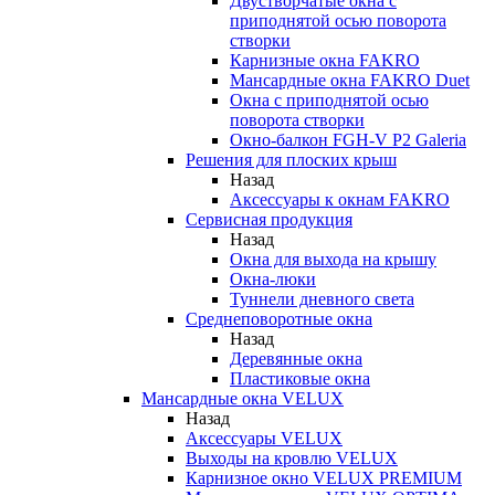
Двустворчатые окна с
приподнятой осью поворота
створки
Карнизные окна FAKRO
Мансардные окна FAKRO Duet
Окна с приподнятой осью
поворота створки
Окно-балкон FGH-V P2 Galeria
Решения для плоских крыш
Назад
Аксессуары к окнам FAKRO
Сервисная продукция
Назад
Окна для выхода на крышу
Окна-люки
Туннели дневного света
Среднеповоротные окна
Назад
Деревянные окна
Пластиковые окна
Мансардные окна VELUX
Назад
Аксессуары VELUX
Выходы на кровлю VELUX
Карнизное окно VELUX PREMIUM