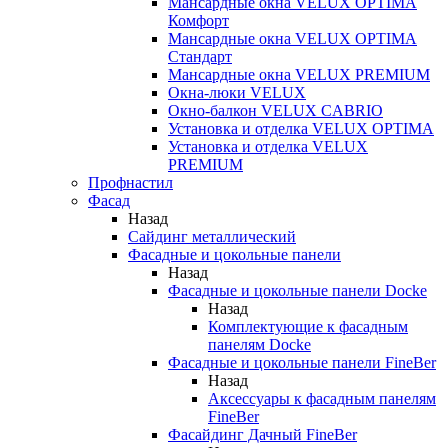
Мансардные окна VELUX OPTIMA
Комфорт
Мансардные окна VELUX OPTIMA
Стандарт
Мансардные окна VELUX PREMIUM
Окна-люки VELUX
Окно-балкон VELUX CABRIO
Установка и отделка VELUX OPTIMA
Установка и отделка VELUX
PREMIUM
Профнастил
Фасад
Назад
Сайдинг металлический
Фасадные и цокольные панели
Назад
Фасадные и цокольные панели Docke
Назад
Комплектующие к фасадным
панелям Docke
Фасадные и цокольные панели FineBer
Назад
Аксессуары к фасадным панелям
FineBer
Фасайдинг Дачный FineBer