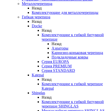
Металлочерепица
Назад
Комплектующие для металлочерепицы
Гибкая черепица
Назад
Docke
Назад
Комплектующие к гибкой битумной
черепице
Назад
Аэраторы
Карнизно-коньковая черепица
Подкладочные ковры
Серия EUROPA
Серия PREMIUM
Серия STANDARD
Katepal
Назад
Комплектующие к гибкой черепице
Katepal
Shinglas
Назад
Комплектующие к гибкой битумной
черепице SHINGLAS
Многослойная черепица SHINGLAS