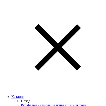
Каталог
Назад
Руффальц - самозащелкивающийся фальц