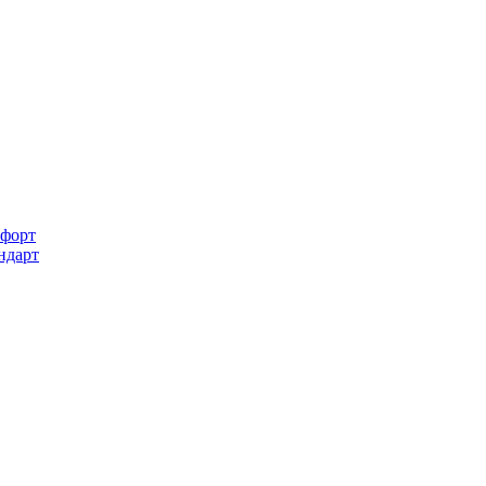
форт
ндарт