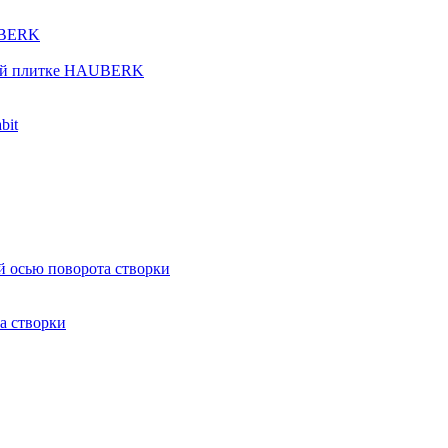
UBERK
кой плитке HAUBERK
bit
й осью поворота створки
а створки