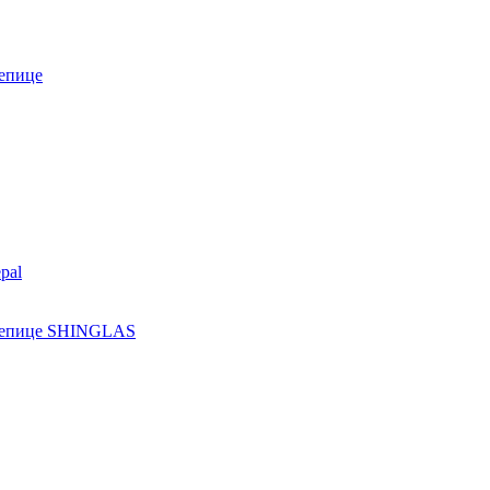
епице
pal
ерепице SHINGLAS