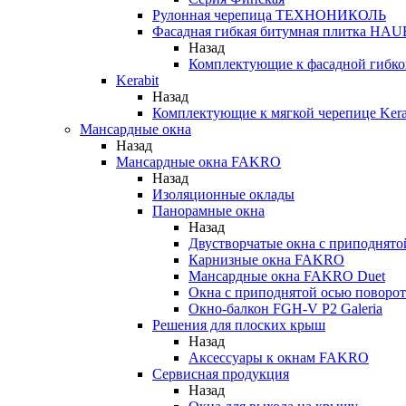
Рулонная черепица ТЕХНОНИКОЛЬ
Фасадная гибкая битумная плитка HA
Назад
Комплектующие к фасадной гиб
Kerabit
Назад
Комплектующие к мягкой черепице Kera
Мансардные окна
Назад
Мансардные окна FAKRO
Назад
Изоляционные оклады
Панорамные окна
Назад
Двустворчатые окна с приподнято
Карнизные окна FAKRO
Мансардные окна FAKRO Duet
Окна с приподнятой осью поворот
Окно-балкон FGH-V P2 Galeria
Решения для плоских крыш
Назад
Аксессуары к окнам FAKRO
Сервисная продукция
Назад