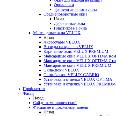
Окна для выхода на крышу
Окна-люки
Туннели дневного света
Среднеповоротные окна
Назад
Деревянные окна
Пластиковые окна
Мансардные окна VELUX
Назад
Аксессуары VELUX
Выходы на кровлю VELUX
Карнизное окно VELUX PREMIUM
Мансардные окна VELUX OPTIMA Ком
Мансардные окна VELUX OPTIMA Ста
Мансардные окна VELUX PREMIUM
Окна-люки VELUX
Окно-балкон VELUX CABRIO
Установка и отделка VELUX OPTIMA
Установка и отделка VELUX PREMIUM
Профнастил
Фасад
Назад
Сайдинг металлический
Фасадные и цокольные панели
Назад