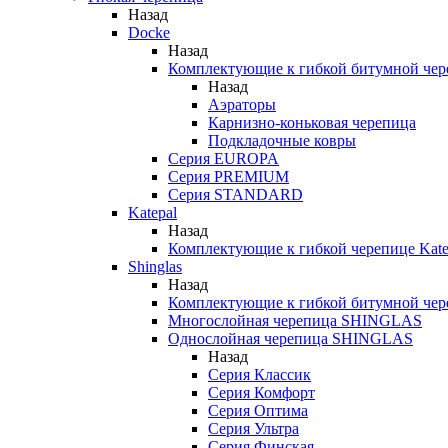
Назад
Docke
Назад
Комплектующие к гибкой битумной чер
Назад
Аэраторы
Карнизно-коньковая черепица
Подкладочные ковры
Серия EUROPA
Серия PREMIUM
Серия STANDARD
Katepal
Назад
Комплектующие к гибкой черепице Kate
Shinglas
Назад
Комплектующие к гибкой битумной ч
Многослойная черепица SHINGLAS
Однослойная черепица SHINGLAS
Назад
Серия Классик
Серия Комфорт
Серия Оптима
Серия Ультра
Серия Финская