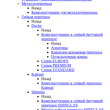
Металлочерепица
Назад
Комплектующие для металлочерепицы
Гибкая черепица
Назад
Docke
Назад
Комплектующие к гибкой битумной
черепице
Назад
Аэраторы
Карнизно-коньковая черепица
Подкладочные ковры
Серия EUROPA
Серия PREMIUM
Серия STANDARD
Katepal
Назад
Комплектующие к гибкой черепице
Katepal
Shinglas
Назад
Комплектующие к гибкой битумной
черепице SHINGLAS
Многослойная черепица SHINGLAS