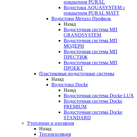
покрытием PURAL
Водостоки AQUASYSTEM с
покрытием PURAL MATT
Водостоки Металл Профиль
Назад
Водосточная система МП
GRANDSYSTEM
Водосточная система МП
МОДЕРН
Водосточная система МП
ПРЕСТИЖ
Водосточная система МП
ПРОЕКТ
Пластиковые водосточные системы
Назад
Водостоки Docke
Назад
Водосточная система Docke LUX
Водосточная система Docke
PREMIUM
Водосточная система Docke
STANDARD
Утепление и изоляция
Назад
Теплоизоляция