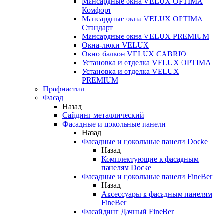
Мансардные окна VELUX OPTIMA
Комфорт
Мансардные окна VELUX OPTIMA
Стандарт
Мансардные окна VELUX PREMIUM
Окна-люки VELUX
Окно-балкон VELUX CABRIO
Установка и отделка VELUX OPTIMA
Установка и отделка VELUX
PREMIUM
Профнастил
Фасад
Назад
Сайдинг металлический
Фасадные и цокольные панели
Назад
Фасадные и цокольные панели Docke
Назад
Комплектующие к фасадным
панелям Docke
Фасадные и цокольные панели FineBer
Назад
Аксессуары к фасадным панелям
FineBer
Фасайдинг Дачный FineBer