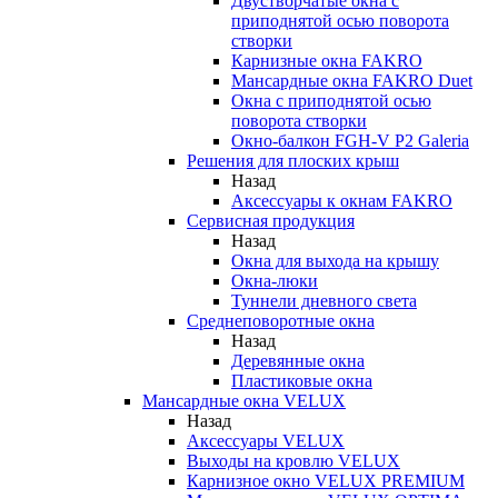
Двустворчатые окна с
приподнятой осью поворота
створки
Карнизные окна FAKRO
Мансардные окна FAKRO Duet
Окна с приподнятой осью
поворота створки
Окно-балкон FGH-V P2 Galeria
Решения для плоских крыш
Назад
Аксессуары к окнам FAKRO
Сервисная продукция
Назад
Окна для выхода на крышу
Окна-люки
Туннели дневного света
Среднеповоротные окна
Назад
Деревянные окна
Пластиковые окна
Мансардные окна VELUX
Назад
Аксессуары VELUX
Выходы на кровлю VELUX
Карнизное окно VELUX PREMIUM