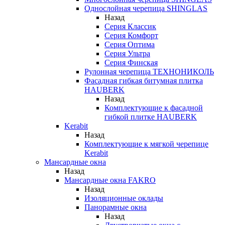
Однослойная черепица SHINGLAS
Назад
Серия Классик
Серия Комфорт
Серия Оптима
Серия Ультра
Серия Финская
Рулонная черепица ТЕХНОНИКОЛЬ
Фасадная гибкая битумная плитка
HAUBERK
Назад
Комплектующие к фасадной
гибкой плитке HAUBERK
Kerabit
Назад
Комплектующие к мягкой черепице
Kerabit
Мансардные окна
Назад
Мансардные окна FAKRO
Назад
Изоляционные оклады
Панорамные окна
Назад