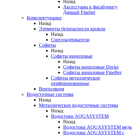
Назад
Аксессуары к фасайдингу
Дачный Fineber
Комплектующие
Назад
Элементы безопасности кровли
Назад
Снегозадержатели
Софиты
Назад
Софиты виниловые
Назад
Софиты виниловые Docke
Софиты виниловые FineBer
Софиты металлические
перфорированные
Вентиляция
Водосточные системы
Назад
Металлические водосточные системы
Назад
Водостоки AQUASYSTEM
Назад
Водостоки AQUASYSTEM медь
Водостоки AQUASYSTEM с