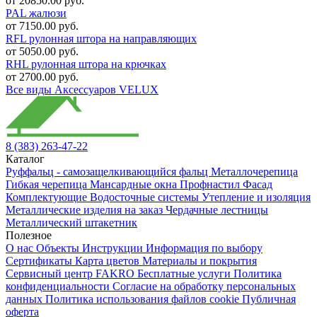
от 20850.00 руб.
PAL жалюзи
от 7150.00 руб.
RFL рулонная штора на направляющих
от 5050.00 руб.
RHL рулонная штора на крючках
от 2700.00 руб.
Все виды Аксессуаров VELUX
8 (383) 263-47-22
Каталог
Руффальц - самозащелкивающийся фальц
Металлочерепица
Гибкая черепица
Мансардные окна
Профнастил
Фасад
Комплектующие
Водосточные системы
Утепление и изоляция
Металлические изделия на заказ
Чердачные лестницы
Металлический штакетник
Полезное
О нас
Объекты
Инструкции
Информация по выбору
Сертификаты
Карта цветов
Материалы и покрытия
Сервисный центр FAKRO
Бесплатные услуги
Политика
конфиденциальности
Согласие на обработку персональных
данных
Политика использования файлов cookie
Публичная
оферта