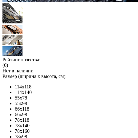
Рейтинг качества:
(0)
Нет в наличии
Размер (ширина х высота, см):
114x118
114x140
55x78
55x98
66x118
66x98
78x118
78x140
78x160
78x98