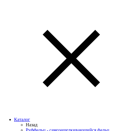
Каталог
Назад
Руффальц - самозащелкивающийся фальц