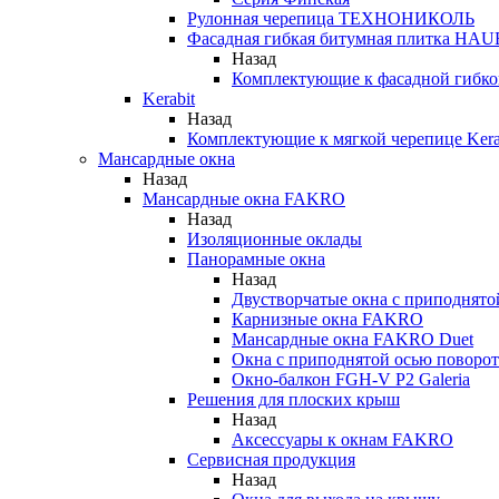
Рулонная черепица ТЕХНОНИКОЛЬ
Фасадная гибкая битумная плитка HA
Назад
Комплектующие к фасадной гиб
Kerabit
Назад
Комплектующие к мягкой черепице Kera
Мансардные окна
Назад
Мансардные окна FAKRO
Назад
Изоляционные оклады
Панорамные окна
Назад
Двустворчатые окна с приподнято
Карнизные окна FAKRO
Мансардные окна FAKRO Duet
Окна с приподнятой осью поворот
Окно-балкон FGH-V P2 Galeria
Решения для плоских крыш
Назад
Аксессуары к окнам FAKRO
Сервисная продукция
Назад