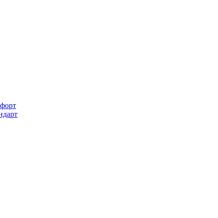
форт
ндарт