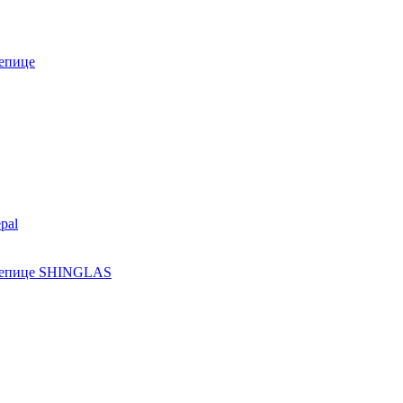
епице
pal
ерепице SHINGLAS