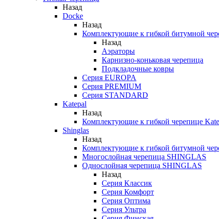
Назад
Docke
Назад
Комплектующие к гибкой битумной чер
Назад
Аэраторы
Карнизно-коньковая черепица
Подкладочные ковры
Серия EUROPA
Серия PREMIUM
Серия STANDARD
Katepal
Назад
Комплектующие к гибкой черепице Kate
Shinglas
Назад
Комплектующие к гибкой битумной ч
Многослойная черепица SHINGLAS
Однослойная черепица SHINGLAS
Назад
Серия Классик
Серия Комфорт
Серия Оптима
Серия Ультра
Серия Финская