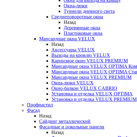
Окна для выхода на крышу
Окна-люки
Туннели дневного света
Среднеповоротные окна
Назад
Деревянные окна
Пластиковые окна
Мансардные окна VELUX
Назад
Аксессуары VELUX
Выходы на кровлю VELUX
Карнизное окно VELUX PREMIUM
Мансардные окна VELUX OPTIMA Ком
Мансардные окна VELUX OPTIMA Ста
Мансардные окна VELUX PREMIUM
Окна-люки VELUX
Окно-балкон VELUX CABRIO
Установка и отделка VELUX OPTIMA
Установка и отделка VELUX PREMIUM
Профнастил
Фасад
Назад
Сайдинг металлический
Фасадные и цокольные панели
Назад