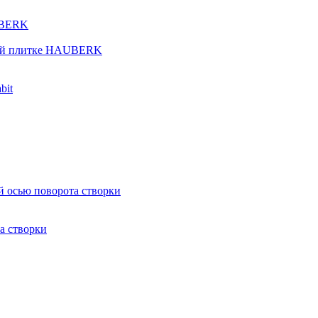
UBERK
кой плитке HAUBERK
bit
й осью поворота створки
а створки