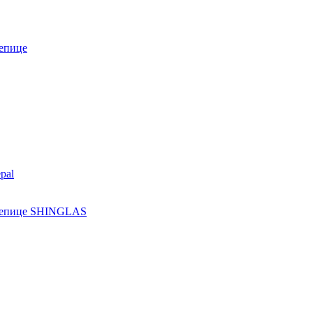
епице
pal
ерепице SHINGLAS