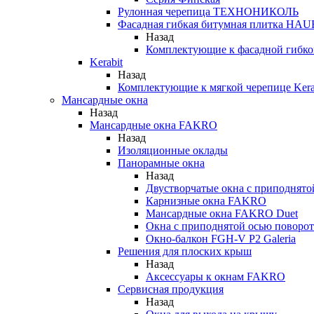
Рулонная черепица ТЕХНОНИКОЛЬ
Фасадная гибкая битумная плитка HA
Назад
Комплектующие к фасадной гиб
Kerabit
Назад
Комплектующие к мягкой черепице Kera
Мансардные окна
Назад
Мансардные окна FAKRO
Назад
Изоляционные оклады
Панорамные окна
Назад
Двустворчатые окна с приподнято
Карнизные окна FAKRO
Мансардные окна FAKRO Duet
Окна с приподнятой осью поворот
Окно-балкон FGH-V P2 Galeria
Решения для плоских крыш
Назад
Аксессуары к окнам FAKRO
Сервисная продукция
Назад