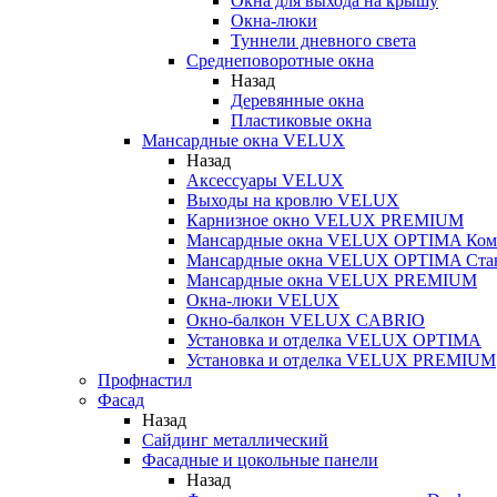
Окна для выхода на крышу
Окна-люки
Туннели дневного света
Среднеповоротные окна
Назад
Деревянные окна
Пластиковые окна
Мансардные окна VELUX
Назад
Аксессуары VELUX
Выходы на кровлю VELUX
Карнизное окно VELUX PREMIUM
Мансардные окна VELUX OPTIMA Ком
Мансардные окна VELUX OPTIMA Ста
Мансардные окна VELUX PREMIUM
Окна-люки VELUX
Окно-балкон VELUX CABRIO
Установка и отделка VELUX OPTIMA
Установка и отделка VELUX PREMIUM
Профнастил
Фасад
Назад
Сайдинг металлический
Фасадные и цокольные панели
Назад