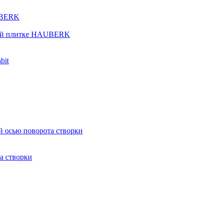
UBERK
кой плитке HAUBERK
bit
й осью поворота створки
а створки