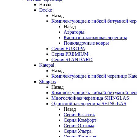
Назад
Docke
Назад
Комплектующие к гибкой битумной чер
Назад
Аэраторы
Карнизно-коньковая черепица
Подкладочные ковры
Серия EUROPA
Серия PREMIUM
Серия STANDARD
Katepal
Назад
Комплектующие к гибкой черепице Kate
Shinglas
Назад
Комплектующие к гибкой битумной ч
Многослойная черепица SHINGLAS
Однослойная черепица SHINGLAS
Назад
Серия Классик
Серия Комфорт
Серия Оптима
Серия Ультра
Серия Финская