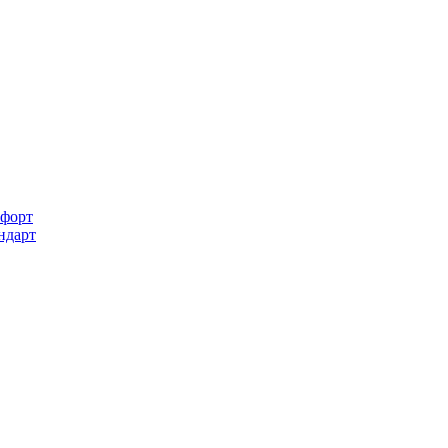
форт
ндарт